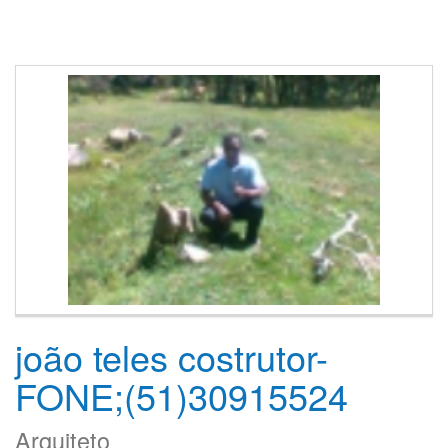
joão teles costrutor-
FONE;(51)30915524
Arquiteto