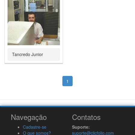
Tancredo Junior
1
Navegação
Contatos
Cadastre-se
Suporte:
O que somos?
suporte@clicfolio.com