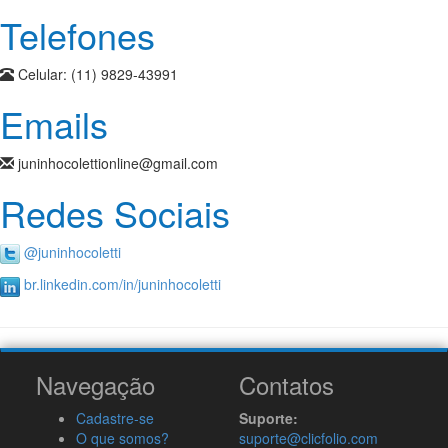
Telefones
Celular:
(11) 9829-43991
Emails
juninhocolettionline@gmail.com
Redes Sociais
@juninhocoletti
br.linkedin.com/in/juninhocoletti
Navegação
Contatos
Cadastre-se
Suporte:
O que somos?
suporte@clicfolio.com