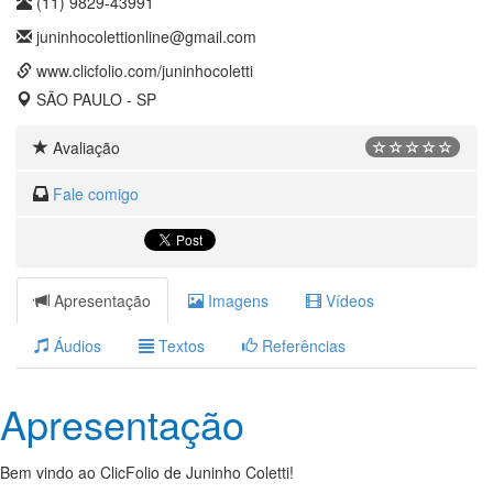
(11) 9829-43991
juninhocolettionline@gmail.com
www.clicfolio.com/juninhocoletti
SÃO PAULO - SP
Avaliação
Fale comigo
Apresentação
Imagens
Vídeos
Áudios
Textos
Referências
Apresentação
Bem vindo ao ClicFolio de Juninho Coletti!